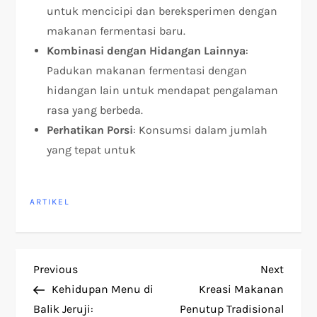
untuk mencicipi dan bereksperimen dengan
makanan fermentasi baru.
Kombinasi dengan Hidangan Lainnya
:
Padukan makanan fermentasi dengan
hidangan lain untuk mendapat pengalaman
rasa yang berbeda.
Perhatikan Porsi
: Konsumsi dalam jumlah
yang tepat untuk
ARTIKEL
P
Previous
Next
Previous
Next
Post
Post
Kehidupan Menu di
Kreasi Makanan
o
Balik Jeruji:
Penutup Tradisional