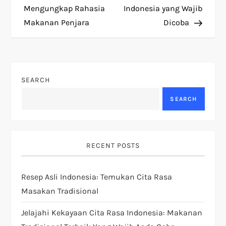
Mengungkap Rahasia
Indonesia yang Wajib
s
Makanan Penjara
Dicoba
t
n
SEARCH
a
SEARCH
v
i
RECENT POSTS
g
Resep Asli Indonesia: Temukan Cita Rasa
a
Masakan Tradisional
t
Jelajahi Kekayaan Cita Rasa Indonesia: Makanan