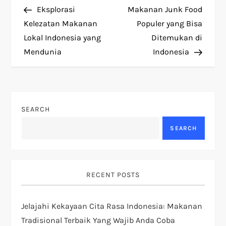
Post
Post
Eksplorasi
Makanan Junk Food
o
Kelezatan Makanan
Populer yang Bisa
Lokal Indonesia yang
Ditemukan di
s
Mendunia
Indonesia
t
n
SEARCH
a
SEARCH
v
i
RECENT POSTS
g
Jelajahi Kekayaan Cita Rasa Indonesia: Makanan
a
Tradisional Terbaik Yang Wajib Anda Coba