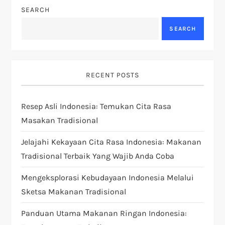
s
SEARCH
t
SEARCH
s
p
RECENT POSTS
a
Resep Asli Indonesia: Temukan Cita Rasa
g
Masakan Tradisional
i
Jelajahi Kekayaan Cita Rasa Indonesia: Makanan
Tradisional Terbaik Yang Wajib Anda Coba
n
Mengeksplorasi Kebudayaan Indonesia Melalui
a
Sketsa Makanan Tradisional
t
Panduan Utama Makanan Ringan Indonesia: