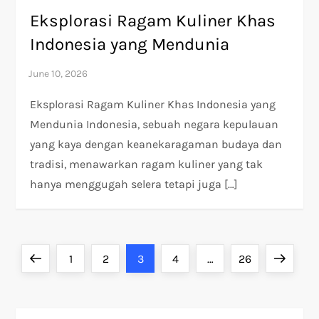
Eksplorasi Ragam Kuliner Khas
Indonesia yang Mendunia
Eksplorasi Ragam Kuliner Khas Indonesia yang
Mendunia Indonesia, sebuah negara kepulauan
yang kaya dengan keanekaragaman budaya dan
tradisi, menawarkan ragam kuliner yang tak
hanya menggugah selera tetapi juga […]
P
Previous
Page
Page
Page
Page
Page
Next
1
2
3
4
…
26
o
page
page