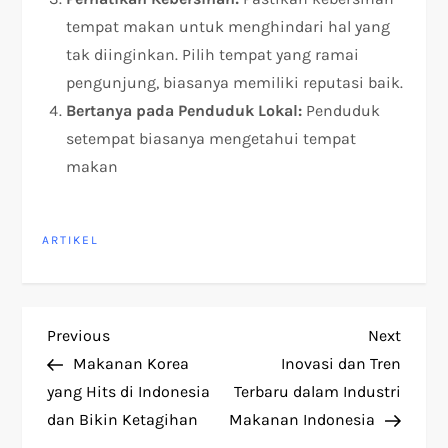
tempat makan untuk menghindari hal yang
tak diinginkan. Pilih tempat yang ramai
pengunjung, biasanya memiliki reputasi baik.
Bertanya pada Penduduk Lokal:
Penduduk
setempat biasanya mengetahui tempat
makan
ARTIKEL
P
Previous
Next
Previous
Next
Post
Post
Makanan Korea
Inovasi dan Tren
o
yang Hits di Indonesia
Terbaru dalam Industri
dan Bikin Ketagihan
Makanan Indonesia
s