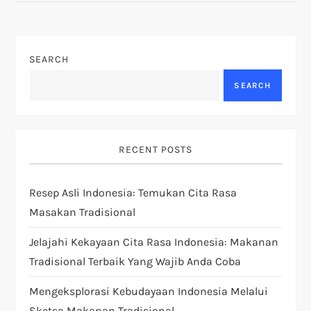
t
n
SEARCH
a
SEARCH
v
i
RECENT POSTS
g
Resep Asli Indonesia: Temukan Cita Rasa
Masakan Tradisional
a
Jelajahi Kekayaan Cita Rasa Indonesia: Makanan
t
Tradisional Terbaik Yang Wajib Anda Coba
i
Mengeksplorasi Kebudayaan Indonesia Melalui
Sketsa Makanan Tradisional