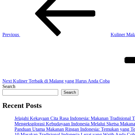
navigation
Previous
Kuliner Mal
Next
Post
Next
Kuliner Terbaik di Malang yang Harus Anda Coba
Search
Search
Recent Posts
Jelajahi Kekayaan Cita Rasa Indonesia: Makanan Tradisional
Mengeksplorasi Kebudayaan Indonesia Melalui Sketsa Makana
Panduan Utama Makanan Ringan Indonesia: Temukan yang Te
10 Masakan Tradisional Indonesia Lezat yang Wajib Anda Co