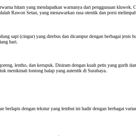
berwarna hitam yang mendapatkan warnanya dari penggunaan kluwek. Ci
adalah Rawon Setan, yang menawarkan rasa otentik dan porsi melimpah
hidung sapi (cingur) yang direbus dan dicampur dengan berbagai jenis
ang hari.
 goreng, lentho, dan kerupuk. Disiram dengan kuah petis yang gurih dan
uk menikmati lontong balap yang autentik di Surabaya.
 berlapis dengan tekstur yang lembut ini hadir dengan berbagai varian 